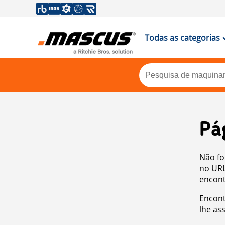
Todas as categorias
Pá
Não fo
no URL
encont
Encont
lhe as