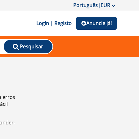
Português
|
EUR
Login | Registo
Anuncie já!
Pesquisar
m erros
ácil
ponder-