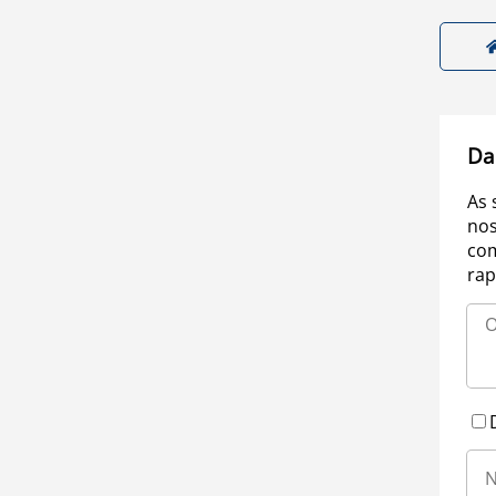
Da
As 
nos
com
rap